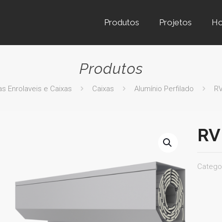
Produtos
Projetos
H
Produtos
as Enrolaveis e Caixas
Caixas
Alumínio Perfilado
RV
RV
Catego