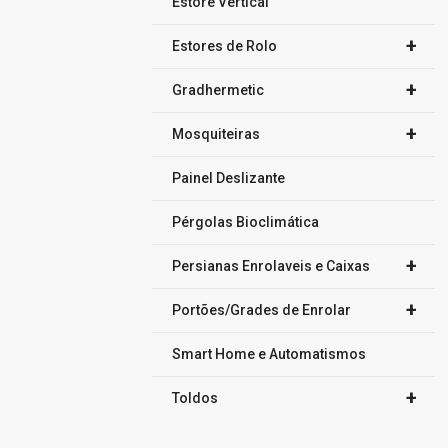
Estore Vertical
+
Estores de Rolo
+
Gradhermetic
+
Mosquiteiras
Painel Deslizante
Pérgolas Bioclimática
+
Persianas Enrolaveis e Caixas
+
Portões/Grades de Enrolar
Smart Home e Automatismos
+
Toldos