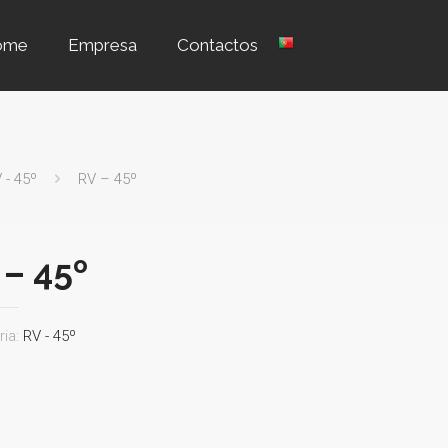
ome
Empresa
Contactos
 - 45º
RV – 45º
 – 45º
ria:
RV - 45º