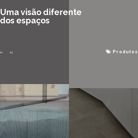
Uma visão diferente
dos espaços
Produto
01
02
01
02