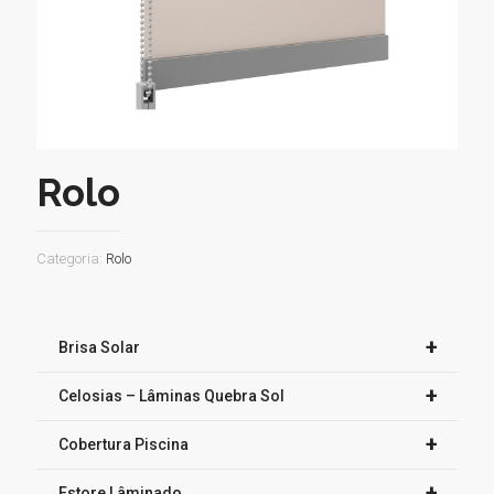
Rolo
Categoria:
Rolo
+
Brisa Solar
+
Celosias – Lâminas Quebra Sol
+
Cobertura Piscina
+
Estore Lâminado