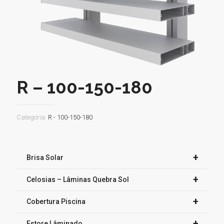
R – 100-150-180
Categoria:
R - 100-150-180
+
Brisa Solar
+
Celosias – Lâminas Quebra Sol
+
Cobertura Piscina
+
Estore Lâminado