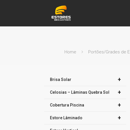
Home
Portões/Grades de E
+
Brisa Solar
+
Celosias – Lâminas Quebra Sol
+
Cobertura Piscina
+
Estore Lâminado