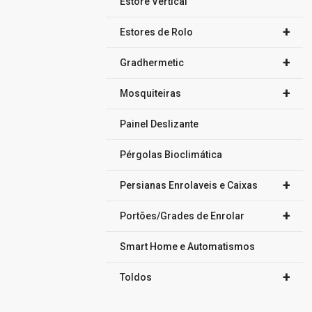
Estore Vertical
+
Estores de Rolo
+
Gradhermetic
+
Mosquiteiras
Painel Deslizante
Pérgolas Bioclimática
+
Persianas Enrolaveis e Caixas
+
Portões/Grades de Enrolar
Smart Home e Automatismos
+
Toldos