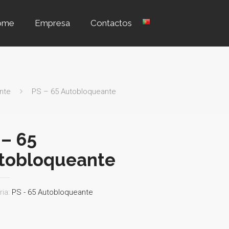
ome
Empresa
Contactos
nte
PS – 65 Autobloqueante
 – 65
tobloqueante
ria:
PS - 65 Autobloqueante