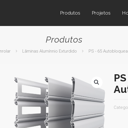
Produtos
Projetos
H
Produtos
nrolar
Lâminas Alumínnio Exturdido
PS - 65 Autobloquea
PS
Au
Catego