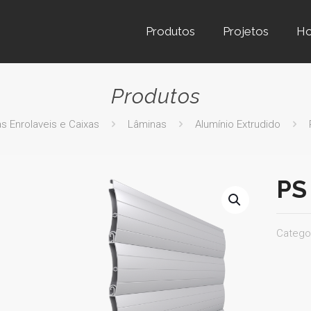
Produtos
Projetos
H
Produtos
s Enrolaveis e Caixas
Lâminas
Alumínio Extrudido
PS
Catego