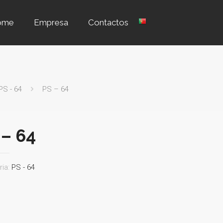
ome
Empresa
Contactos
PS - 64
PS – 64
 – 64
ria:
PS - 64