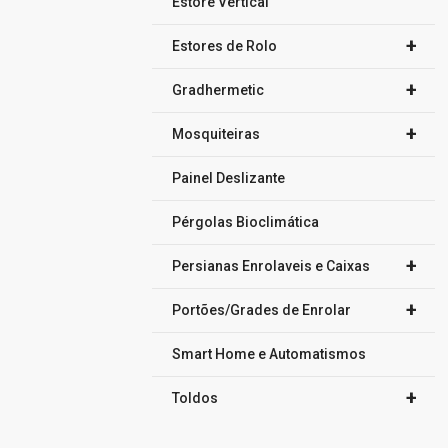
Estore Vertical
+
Estores de Rolo
+
Gradhermetic
+
Mosquiteiras
Painel Deslizante
Pérgolas Bioclimática
+
Persianas Enrolaveis e Caixas
+
Portões/Grades de Enrolar
Smart Home e Automatismos
+
Toldos