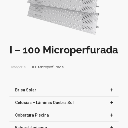
I – 100 Microperfurada
Categoria:
I - 100 Microperfurada
+
Brisa Solar
+
Celosias – Lâminas Quebra Sol
+
Cobertura Piscina
+
Estore Lâminado