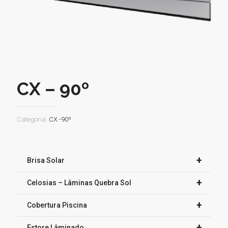
CX – 90º
Categoria:
CX -90º
+
Brisa Solar
+
Celosias – Lâminas Quebra Sol
+
Cobertura Piscina
+
Estore Lâminado