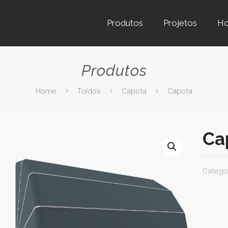
Produtos
Projetos
H
Produtos
Home
Toldos
Capota
Capota
Ca
Catego