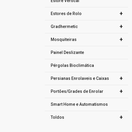
Estore Vertical
+
Estores de Rolo
+
Gradhermetic
+
Mosquiteiras
Painel Deslizante
Pérgolas Bioclimática
+
Persianas Enrolaveis e Caixas
+
Portões/Grades de Enrolar
Smart Home e Automatismos
+
Toldos